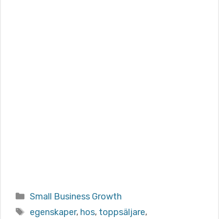
Categories
Small Business Growth
Tags
egenskaper
,
hos
,
toppsäljare
,