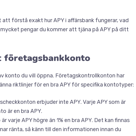
t att förstå exakt hur APY i affärsbank fungerar, vad
ur mycket pengar du kommer att tjäna på APY på ditt
tt företagsbankkonto
av konto du vill öppna. Företagskontrollkonton har
änna riktlinjer för en bra APY för specifika kontotyper:
checkkonton erbjuder inte APY. Varje APY som är
to är en bra APY.
är varje APY högre än 1% en bra APY. Det kan finnas
nar ränta, så känn till den informationen innan du