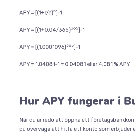
n
APY = [(1+r/n)
]-1
365
APY = [(1+0.04/365)
]-1
365
APY = [(1.0001096)
]-1
APY = 1,04081-1 = 0,04081 eller 4,081 % APY
Hur APY fungerar i B
När du är redo att öppna ett företagsbankkont
du överväga att hitta ett konto som erbjuder 