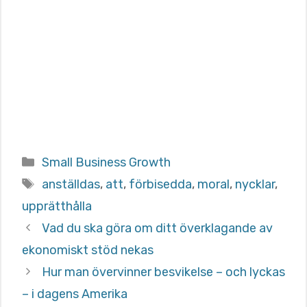
Categories
Small Business Growth
Tags
anställdas
,
att
,
förbisedda
,
moral
,
nycklar
,
upprätthålla
Vad du ska göra om ditt överklagande av
ekonomiskt stöd nekas
Hur man övervinner besvikelse – och lyckas
– i dagens Amerika