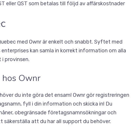
 eller QST som betalas till följd av affärskostnader
ec
 i Quebec med Ownr är enkelt och snabbt. Syftet med
 enterprises
kan samla in korrekt information om alla
 i provinsen.
ma hos Ownr
ehöver du inte göra det ensam! Ownr gör registreringen
gsnamn, fyll i din information och skicka in! Du
förmåner, obegränsade företagsnamnsökningar och
äkerställa att du har all support du behöver.