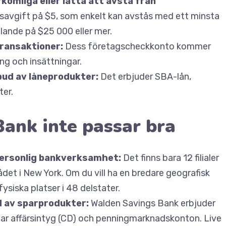
komliga eller lätta att avstå från
savgift på $5, som enkelt kan avstås med ett minsta
llande på $25 000 eller mer.
transaktioner:
Dess företagscheckkonto kommer
ng och insättningar.
tbud av låneprodukter:
Det erbjuder SBA-lån,
ter.
ank inte passar bra
l personlig bankverksamhet:
Det finns bara 12 filialer
ådet i New York. Om du vill ha en bredare geografisk
siska platser i 48 delstater.
bud av sparprodukter:
Walden Savings Bank erbjuder
nar affärsintyg (CD) och penningmarknadskonton. Live