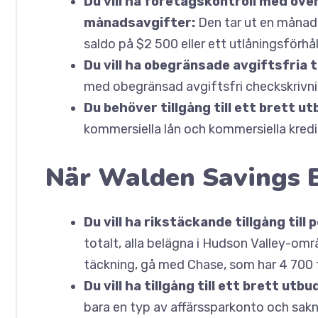
Du vill ha företagskontroll med över
månadsavgifter:
Den tar ut en månad
saldo på $2 500 eller ett utlåningsförhå
Du vill ha obegränsade avgiftsfria 
med obegränsad avgiftsfri checkskrivni
Du behöver tillgång till ett brett u
kommersiella lån och kommersiella kredi
När Walden Savings B
Du vill ha rikstäckande tillgång til
totalt, alla belägna i Hudson Valley-omr
täckning, gå med Chase, som har 4 700 fy
Du vill ha tillgång till ett brett ut
bara en typ av affärssparkonto och sak